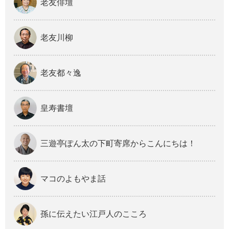
老友俳壇
老友川柳
老友都々逸
皇寿書壇
三遊亭ぽん太の下町寄席からこんにちは！
マコのよもやま話
孫に伝えたい江戸人のこころ