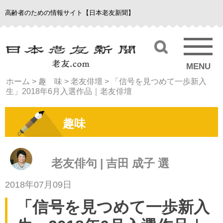
高齢者のための情報サイト【日本老友新聞】
MENU
ホーム
>
趣 味
>
老友俳壇
>
「信号を見つめて一歩新入
生」2018年6月入選作品｜老友俳壇
趣味
老友俳句 | 吉田 成子 選
2018年07月09日
「信号を見つめて一歩新入