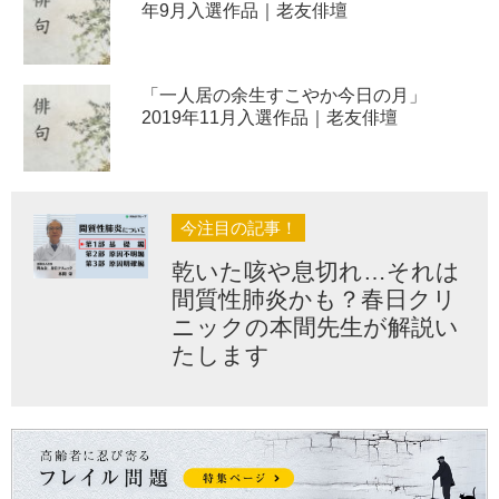
年9月入選作品｜老友俳壇
「一人居の余生すこやか今日の月」
2019年11月入選作品｜老友俳壇
今注目の記事！
乾いた咳や息切れ…それは
間質性肺炎かも？春日クリ
ニックの本間先生が解説い
たします