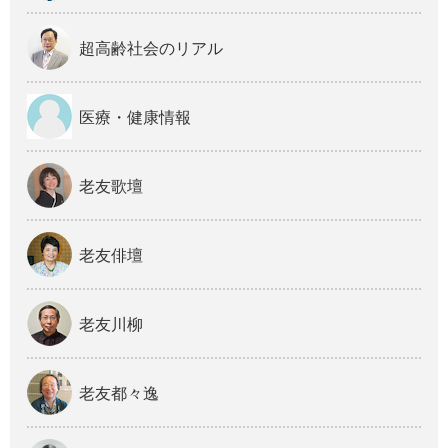
超高齢社会のリアル
医療・健康情報
老友歌壇
老友俳壇
老友川柳
老友都々逸