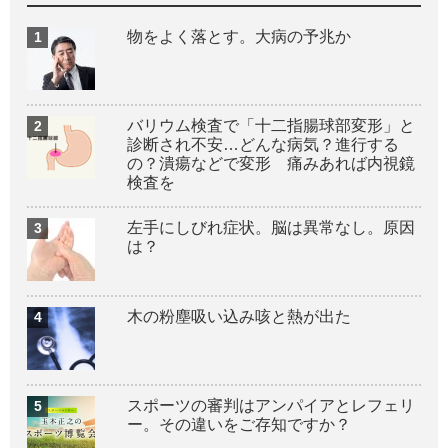
物をよく落とす。大病の予兆か
バリウム検査で「十二指腸球部変形」と
診断され不安…どんな病気？進行する
の？潰瘍などで変形 痛みあれば内視鏡
検査を
左手にしびれ症状。脳は異常なし。原因
は？
木の粉塵吸い込み咳と熱が出た
スポーツの審判はアンパイアとレフェリ
ー。その違いをご存知ですか？