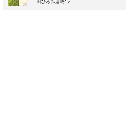
田ひろみ連載4＞