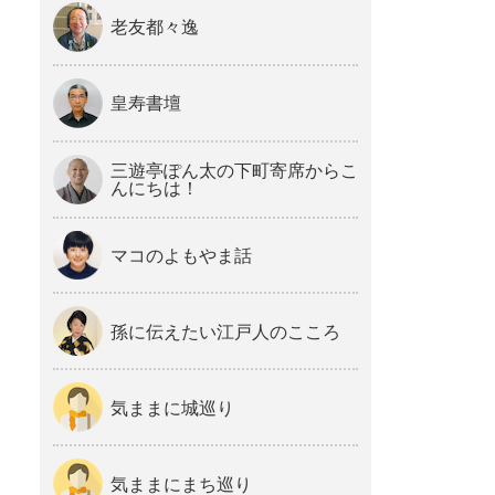
老友都々逸
皇寿書壇
三遊亭ぽん太の下町寄席からこ
んにちは！
マコのよもやま話
孫に伝えたい江戸人のこころ
気ままに城巡り
気ままにまち巡り