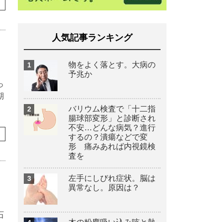
人気記事ランキング
物をよく落とす。大病の
予兆か
っ
期
バリウム検査で「十二指
腸球部変形」と診断され
不安…どんな病気？進行
するの？潰瘍などで変
形 痛みあれば内視鏡検
査を
左手にしびれ症状。脳は
異常なし。原因は？
石