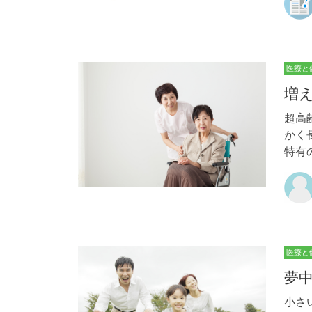
医療と
増
超高
かく
特有
医療と
夢
小さ