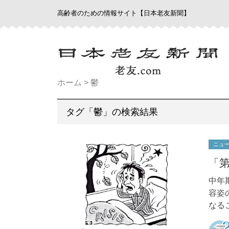
高齢者のための情報サイト【日本老友新聞】
ホーム
>
鬱
タグ「鬱」の検索結果
ニュ
「
中年
容姿
なる