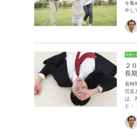
を集
中し
医療と
２
長
長時
労災
は、
と・