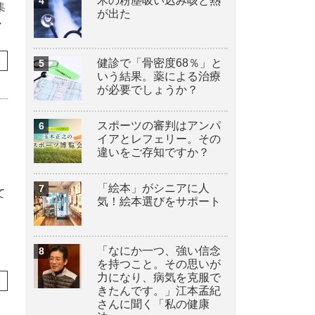
木の粉塵吸い込み咳と熱
集
が出た
・
健診で「骨密度68％」と
いう結果。薬による治療
が必要でしょうか？
スポーツの審判はアンパ
イアとレフェリー。その
、
違いをご存知ですか？
「絵本」がシニアに人
て
気！絵本選びをサポート
「なにか一つ、強い信念
を持つこと。その思いが
力になり、病気を克服で
きたんです。」江本孟紀
さんに聞く「私の健康