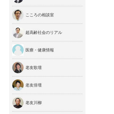
こころの相談室
超高齢社会のリアル
医療・健康情報
老友歌壇
老友俳壇
老友川柳