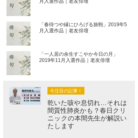
月入選作品｜老友俳壇
「春待つや縁にひろげる旅鞄」2019年5
月入選作品｜老友俳壇
「一人居の余生すこやか今日の月」
2019年11月入選作品｜老友俳壇
今注目の記事！
乾いた咳や息切れ…それは
間質性肺炎かも？春日クリ
ニックの本間先生が解説い
たします