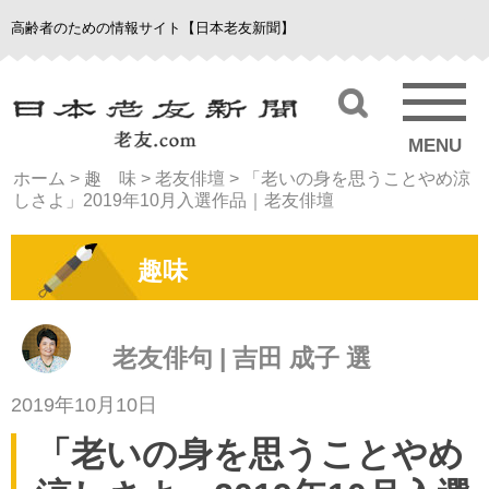
高齢者のための情報サイト【日本老友新聞】
MENU
ホーム
>
趣 味
>
老友俳壇
>
「老いの身を思うことやめ涼
しさよ」2019年10月入選作品｜老友俳壇
趣味
老友俳句 | 吉田 成子 選
2019年10月10日
「老いの身を思うことやめ