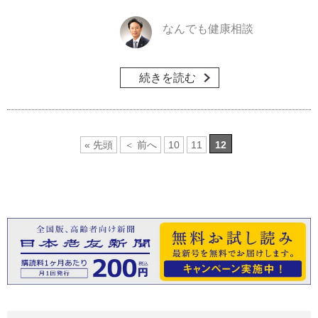
なんでも健康相談
続きを読む
« 先頭
＜ 前へ
10
11
12