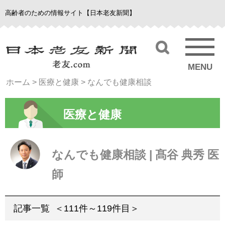
高齢者のための情報サイト【日本老友新聞】
MENU
ホーム
>
医療と健康
>
なんでも健康相談
医療と健康
なんでも健康相談 | 髙谷 典秀 医
師
記事一覧
＜111件～119件目＞