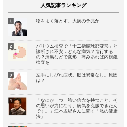
人気記事ランキング
物をよく落とす。大病の予兆か
バリウム検査で「十二指腸球部変形」と
診断され不安…どんな病気？進行する
の？潰瘍などで変形 痛みあれば内視鏡
検査を
左手にしびれ症状。脳は異常なし。原因
は？
「なにか一つ、強い信念を持つこと。そ
の思いが力になり、病気を克服できたん
です。」江本孟紀さんに聞く「私の健康
法」