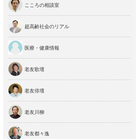
こころの相談室
超高齢社会のリアル
医療・健康情報
老友歌壇
老友俳壇
老友川柳
老友都々逸