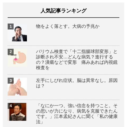
人気記事ランキング
物をよく落とす。大病の予兆か
バリウム検査で「十二指腸球部変形」と
診断され不安…どんな病気？進行する
の？潰瘍などで変形 痛みあれば内視鏡
検査を
左手にしびれ症状。脳は異常なし。原因
は？
「なにか一つ、強い信念を持つこと。そ
の思いが力になり、病気を克服できたん
です。」江本孟紀さんに聞く「私の健康
法」