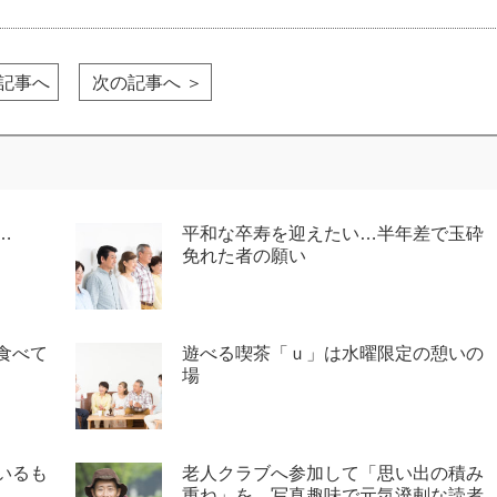
の記事へ
次の記事へ ＞
…
平和な卒寿を迎えたい…半年差で玉砕
免れた者の願い
食べて
遊べる喫茶「ｕ」は水曜限定の憩いの
場
いるも
老人クラブへ参加して「思い出の積み
重ね」を…写真趣味で元気溌剌な読者