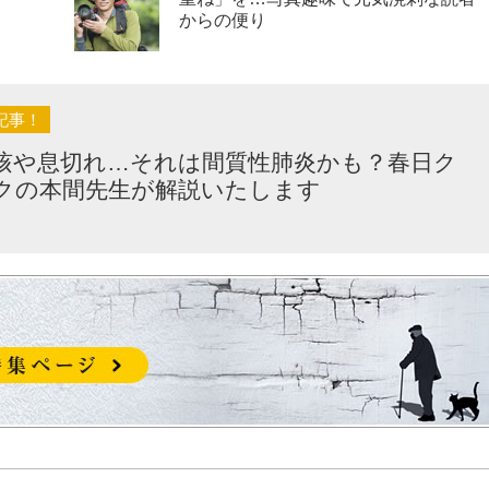
からの便り
記事！
咳や息切れ…それは間質性肺炎かも？春日ク
クの本間先生が解説いたします