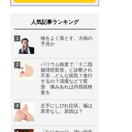
人気記事ランキング
物をよく落とす。大病の
予兆か
バリウム検査で「十二指
腸球部変形」と診断され
不安…どんな病気？進行
するの？潰瘍などで変
形 痛みあれば内視鏡検
査を
左手にしびれ症状。脳は
異常なし。原因は？
「なにか一つ、強い信念