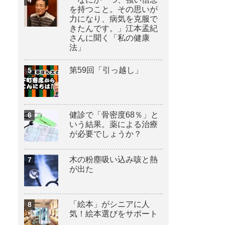
を持つこと。その思いが
力になり、病気を克服で
きたんです。」江本孟紀
さんに聞く「私の健康
法」
第59回「引っ越し」
健診で「骨密度68％」と
いう結果。薬による治療
が必要でしょうか？
木の粉塵吸い込み咳と熱
が出た
「絵本」がシニアに人
気！絵本選びをサポート