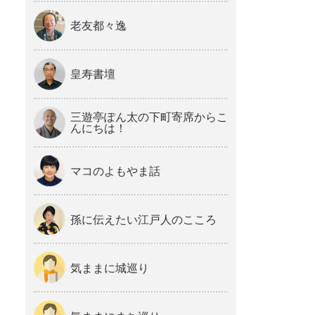
老友都々逸
皇寿書壇
三遊亭ぽん太の下町寄席からこ
んにちは！
マコのよもやま話
孫に伝えたい江戸人のこころ
気ままに城巡り