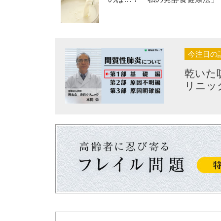
今注目の
乾いた
リニッ