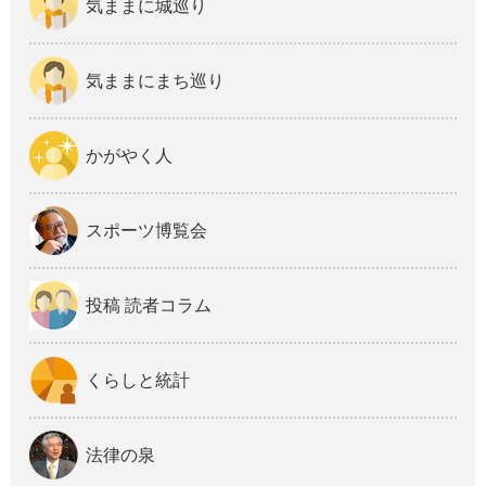
気ままに城巡り
気ままにまち巡り
かがやく人
スポーツ博覧会
投稿 読者コラム
くらしと統計
法律の泉