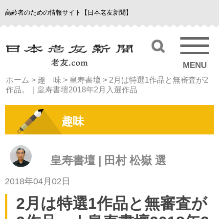
高齢者のための情報サイト【日本老友新聞】
MENU
ホーム
>
趣 味
>
皇寿書壇
>
2月は特選1作品と無審査が2
作品。｜皇寿書壇2018年2月入選作品
趣味
皇寿書壇 | 田村 松嶽 選
2018年04月02日
2月は特選1作品と無審査が