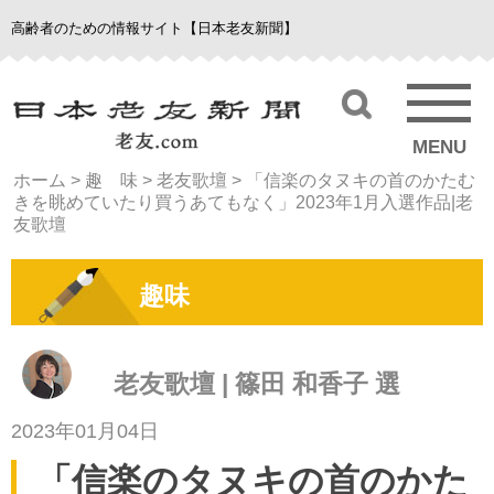
高齢者のための情報サイト【日本老友新聞】
MENU
ホーム
>
趣 味
>
老友歌壇
>
「信楽のタヌキの首のかたむ
きを眺めていたり買うあてもなく」2023年1月入選作品|老
友歌壇
趣味
老友歌壇 | 篠田 和香子 選
2023年01月04日
「信楽のタヌキの首のかた