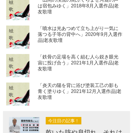
は宿包みゆく」2018年8月入選作品|老
友歌壇
「噴水は光あつめて立ち上がり一気に
落つる子等の背中へ」2020年9月入選作
品|老友歌壇
「鉄骨の足場を高く組む人ら鋭き眼光
宙に投げ合う」2021年1月入選作品|老
友歌壇
「炎天の陽を背に浴び塗装工己の影も
青く塗りゆく」2021年12月入選作品|老
友歌壇
今注目の記事！
乾いた咳や息切れ…それは