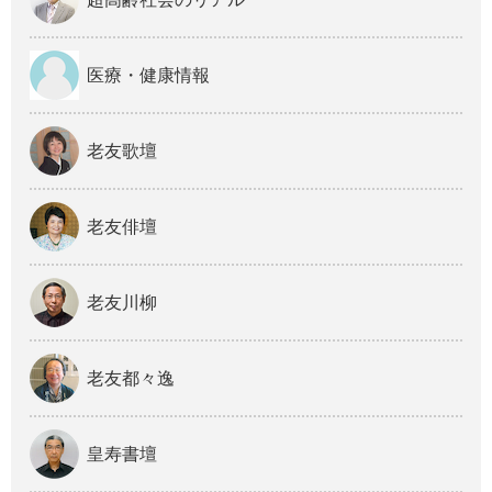
医療・健康情報
老友歌壇
老友俳壇
老友川柳
老友都々逸
皇寿書壇