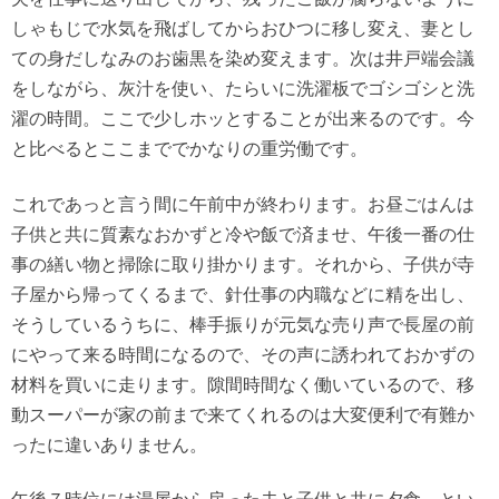
しゃもじで水気を飛ばしてからおひつに移し変え、妻とし
ての身だしなみのお歯黒を染め変えます。次は井戸端会議
をしながら、灰汁を使い、たらいに洗濯板でゴシゴシと洗
濯の時間。ここで少しホッとすることが出来るのです。今
と比べるとここまででかなりの重労働です。
これであっと言う間に午前中が終わります。お昼ごはんは
子供と共に質素なおかずと冷や飯で済ませ、午後一番の仕
事の繕い物と掃除に取り掛かります。それから、子供が寺
子屋から帰ってくるまで、針仕事の内職などに精を出し、
そうしているうちに、棒手振りが元気な売り声で長屋の前
にやって来る時間になるので、その声に誘われておかずの
材料を買いに走ります。隙間時間なく働いているので、移
動スーパーが家の前まで来てくれるのは大変便利で有難か
ったに違いありません。