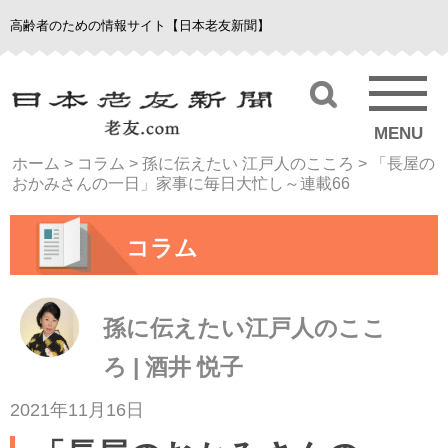
高齢者のための情報サイト【日本老友新聞】
MENU
ホーム
>
コラム
>
孫に伝えたい 江戸人のこころ
>
「長屋の
おかみさんの一日」家事に毎日大忙し～連載66
コラム
孫に伝えたい江戸人のここ
ろ | 酒井 悦子
2021年11月16日