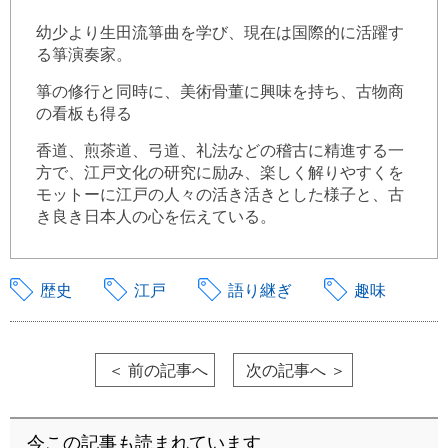
幼少より生田流箏曲を学び、現在は国際的に活躍す
る箏演奏家。
箏の修行と同時に、美術骨董に興味を持ち、古物商
の看板も得る
香道、煎茶道、弓道、礼法などの稽古に精進する一
方で、江戸文化の研究に励み、楽しく解りやすくを
モットーに江戸の人々の活き活きとした様子と、古
き良き日本人の心を伝えている。
歴史
江戸
語り継ぎ
趣味
＜ 前の記事へ
次の記事へ ＞
今この記事も読まれています