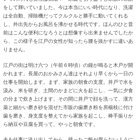
をして輝いていました。今は本当にいい時代になり、洗濯
は全自動、掃除機だってクルクルと勝手に動いてくれる
し、外出先からお風呂を沸かせる時代です。ほんのひと昔
前はこんな便利になろうとは想像すら出来ませんでしたか
ら、この様子を江戸の女性が知ったら腰を抜かすに違いあ
りません。
江戸の街は明け六つ（午前６時頃）の鐘が鳴ると木戸が開
かれます。長屋のおかみさん達はそれより早くから一日の
仕事を開始します。まず、家族の朝食の支度。井戸で水を
汲み、米を研ぎ、土間のかまどに火を起こし、一気に夕食
の分まで炊き上げます。その間に井戸で顔を洗って、漢方
薬と細かい磨き砂を混ぜた市販の歯磨き粉を房楊枝に付け
歯を磨き、身支度を整えてから家族を起こし、棒手振りか
ら納豆や豆腐を買って、やっと朝食です。
夫を仕事に送り出してから、残ったご飯が腐らないように