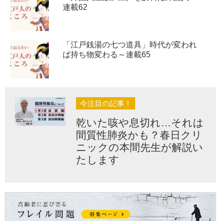
連載62
「江戸銭湯の七つ道具」時代が変われ
ば持ち物変わる～連載65
今注目の記事！
乾いた咳や息切れ…それは
間質性肺炎かも？春日クリ
ニックの本間先生が解説い
たします