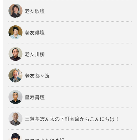
老友歌壇
老友俳壇
老友川柳
老友都々逸
皇寿書壇
三遊亭ぽん太の下町寄席からこんにちは！