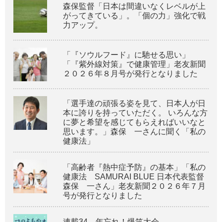
森保監督「日本は間違いなくレベルが上
がってきている」。「個の力」強化で戦
力アップ。
「『ソウルフード』に馳せる思い」
「『紫外線対策』で健康管理」老友新聞
２０２６年８月号が発行となりました
「選手達の頑張る姿を見て、日本人が日
本に誇りを持っていただく。 いろんな方
に夢と希望を感じてもらえればいいなと
思います。」森保 一さんに聞く「私の
健康法」
「高齢者『熱中症予防』の基本」「私の
健康法 SAMURAI BLUE 日本代表監督
森保 一さん」老友新聞２０２６年７月
号が発行となりました
連載34 年忘れ！爆笑大会