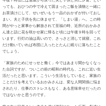
午後７時位には湯屋から戻った夫と子供と共に夕食。とい
っても、おひつの中で冷えて固まったご飯を漬物と一緒に
お茶漬けにして、せいぜいもう一品のおかずが付いておし
まい。夫と子供を先に休ませて、「しまい湯」へ。この時
間がやっと家事から解放されて至福の時、近所のおかみさ
ん達と話に花を咲かせ家に帰ると頃には午後９時を回って
います。行灯の油は高いので、さっさと消して就寝。これ
だけ動いていれば布団に入ったとたんに眠りに落ちたこと
でしょう。
「家族のためにせっせと働く」今ではあまり聞かなくなっ
た台詞ですが、ついこの前の昭和の時代も、これに近い生
活だったと思います。こういう生活をしていると、家族の
ことだけを考えているおかみさんは、変な人間関係に悩ま
されたり、仕事のストレスもなく、ある意味幸せだったの
ではないかと思うのです。