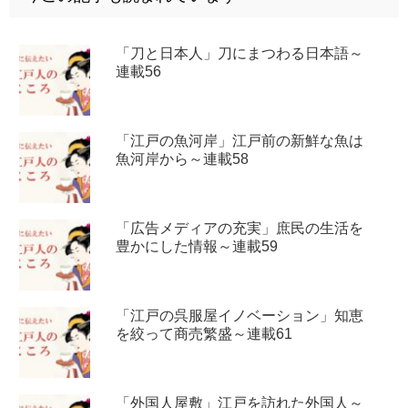
「刀と日本人」刀にまつわる日本語～
連載56
「江戸の魚河岸」江戸前の新鮮な魚は
魚河岸から～連載58
「広告メディアの充実」庶民の生活を
豊かにした情報～連載59
「江戸の呉服屋イノベーション」知恵
を絞って商売繁盛～連載61
「外国人屋敷」江戸を訪れた外国人～