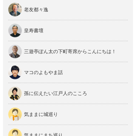
老友都々逸
皇寿書壇
三遊亭ぽん太の下町寄席からこんにちは！
マコのよもやま話
孫に伝えたい江戸人のこころ
気ままに城巡り
気ままにまち巡り