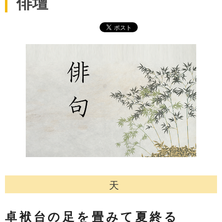
俳壇
天
卓袱台の足を畳みて夏終る