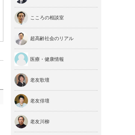
こころの相談室
超高齢社会のリアル
医療・健康情報
老友歌壇
老友俳壇
老友川柳