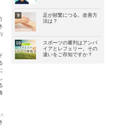
足が頻繁につる。改善方
う
法は？
き
お
スポーツの審判はアンパ
イアとレフェリー。その
違いをご存知ですか？
ド
る
に
し
る
食
い
き