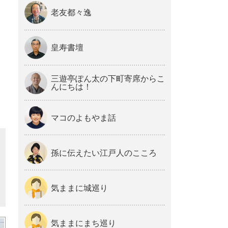
老友都々逸
皇寿書壇
三遊亭ぽん太の下町寄席からこ
んにちは！
マコのよもやま話
孫に伝えたい江戸人のこころ
気ままに城巡り
気ままにまち巡り