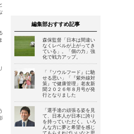
と
な
編集部おすすめ記事
る
森保監督「日本は間違い
ま
なくレベルが上がってき
ている」。「個の力」強
化で戦力アップ。
リ
「『ソウルフード』に馳
、
せる思い」「『紫外線対
、
策』で健康管理」老友新
聞２０２６年８月号が発
、
行となりました
「選手達の頑張る姿を見
う
て、日本人が日本に誇り
影
を持っていただく。 いろ
んな方に夢と希望を感じ
てもらえればいいなと思