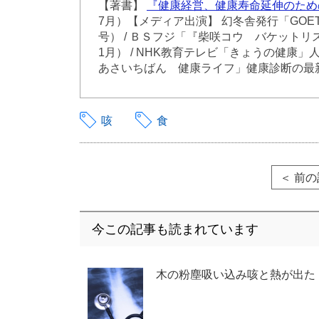
【著書】
『健康経営、健康寿命延伸のため
7月）【メディア出演】 幻冬舎発行「GOET
号） / ＢＳフジ「『柴咲コウ バケットリ
1月） / NHK教育テレビ「きょうの健康」
あさいちばん 健康ライフ」健康診断の最新
咳
食
＜ 前
今この記事も読まれています
木の粉塵吸い込み咳と熱が出た