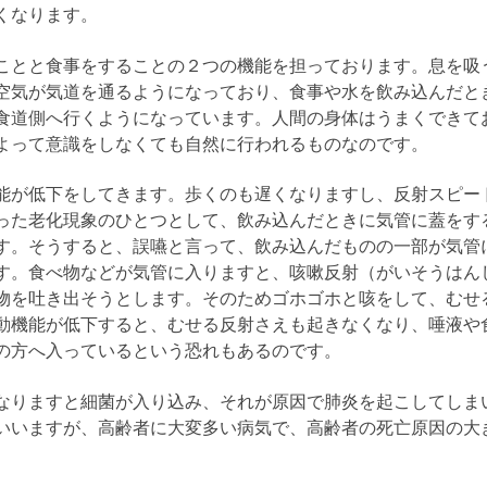
くなります。
ことと食事をすることの２つの機能を担っております。息を吸
空気が気道を通るようになっており、食事や水を飲み込んだと
食道側へ行くようになっています。人間の身体はうまくできて
よって意識をしなくても自然に行われるものなのです。
能が低下をしてきます。歩くのも遅くなりますし、反射スピー
った老化現象のひとつとして、飲み込んだときに気管に蓋をす
す。そうすると、誤嚥と言って、飲み込んだものの一部が気管
す。食べ物などが気管に入りますと、咳嗽反射（がいそうはん
物を吐き出そうとします。そのためゴホゴホと咳をして、むせ
動機能が低下すると、むせる反射さえも起きなくなり、唾液や
の方へ入っているという恐れもあるのです。
なりますと細菌が入り込み、それが原因で肺炎を起こしてしま
いいますが、高齢者に大変多い病気で、高齢者の死亡原因の大
。