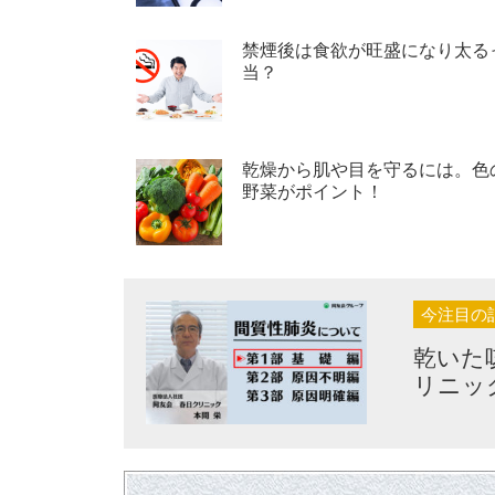
禁煙後は食欲が旺盛になり太る
当？
乾燥から肌や目を守るには。色
野菜がポイント！
今注目の
乾いた
リニッ