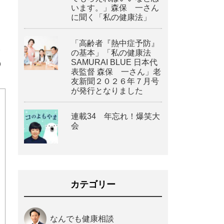
います。」森保 一さん
に聞く「私の健康法」
「高齢者『熱中症予防』
。
の基本」「私の健康法
SAMURAI BLUE 日本代
表監督 森保 一さん」老
友新聞２０２６年７月号
が発行となりました
連載34 年忘れ！爆笑大
会
カテゴリー
なんでも健康相談