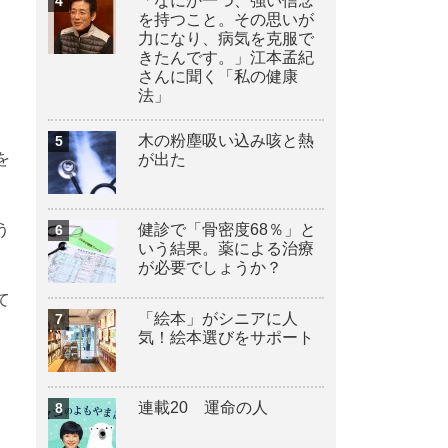
「なにか一つ、強い信念
を持つこと。その思いが
力になり、病気を克服で
きたんです。」江本孟紀
さんに聞く「私の健康
法」
木の粉塵吸い込み咳と熱
を
が出た
う
健診で「骨密度68％」と
いう結果。薬による治療
が必要でしょうか？
て
「絵本」がシニアに人
気！絵本選びをサポート
連載20 運命の人
、