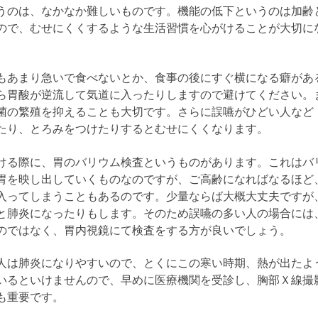
うのは、なかなか難しいものです。機能の低下というのは加齢
ので、むせにくくするような生活習慣を心がけることが大切に
もあまり急いで食べないとか、食事の後にすぐ横になる癖があ
ら胃酸が逆流して気道に入ったりしますので避けてください。
菌の繁殖を抑えることも大切です。さらに誤嚥がひどい人など
たり、とろみをつけたりするとむせにくくなります。
ける際に、胃のバリウム検査というものがあります。これはバ
胃を映し出していくものなのですが、ご高齢になればなるほど
入ってしまうこともあるのです。少量ならば大概大丈夫ですが
と肺炎になったりもします。そのため誤嚥の多い人の場合には
のではなく、胃内視鏡にて検査をする方が良いでしょう。
人は肺炎になりやすいので、とくにこの寒い時期、熱が出たよ
いるといけませんので、早めに医療機関を受診し、胸部Ｘ線撮
も重要です。