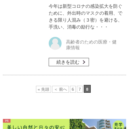
今年は新型コロナの感染拡大を防ぐ
ために、外出時のマスクの着用、で
きる限り人混み（３密）を避ける、
手洗い、消毒の励行な・・・
高齢者のための医療・健
康情報
続きを読む
« 先頭
＜ 前へ
6
7
8