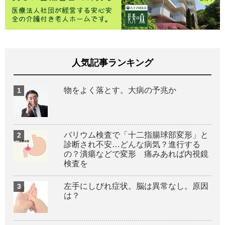
人気記事ランキング
物をよく落とす。大病の予兆か
バリウム検査で「十二指腸球部変形」と
診断され不安…どんな病気？進行する
の？潰瘍などで変形 痛みあれば内視鏡
検査を
左手にしびれ症状。脳は異常なし。原因
は？