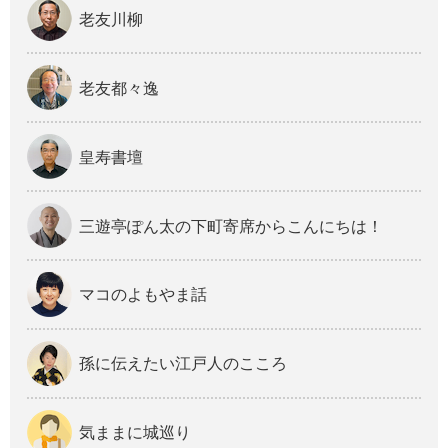
老友川柳
老友都々逸
皇寿書壇
三遊亭ぽん太の下町寄席からこんにちは！
マコのよもやま話
孫に伝えたい江戸人のこころ
気ままに城巡り