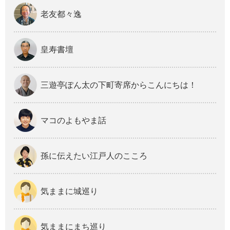
老友都々逸
皇寿書壇
三遊亭ぽん太の下町寄席からこんにちは！
マコのよもやま話
孫に伝えたい江戸人のこころ
気ままに城巡り
気ままにまち巡り