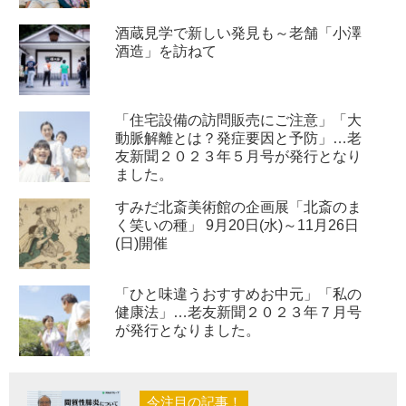
酒蔵見学で新しい発見も～老舗「小澤
酒造」を訪ねて
「住宅設備の訪問販売にご注意」「大
動脈解離とは？発症要因と予防」…老
友新聞２０２３年５月号が発行となり
ました。
すみだ北斎美術館の企画展「北斎のま
く笑いの種」 9月20日(水)～11月26日
(日)開催
「ひと味違うおすすめお中元」「私の
健康法」…老友新聞２０２３年７月号
が発行となりました。
今注目の記事！