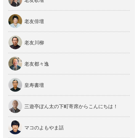
老友歌壇
老友俳壇
老友川柳
老友都々逸
皇寿書壇
三遊亭ぽん太の下町寄席からこんにちは！
マコのよもやま話