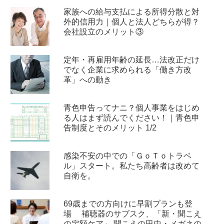
家族への給与支払による所得分散と対
外的信用力｜個人と法人どちらが得？
会社設立のメリット③
定年・再雇用年齢の延長…法改正だけ
でなく企業に求められる「働き方改
革」への動き
青色申告ってナニ？個人事業をはじめ
る人はまず読んでください！｜青色申
告制度とそのメリット 1/2
感染不安の中での「ＧｏＴｏトラベ
ル」スタート。私たち高齢者は改めて
自衛を。
69歳までの方向けに早割プランも登
場 補聴器のサブスク、「新・聞こえ
の定額ケア」 聞こえの田中・メガネの