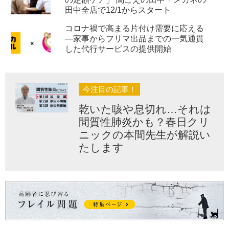
田中全店で12/1からスタート
コロナ禍で高まる片付け需要に応える
―家事からフリマ出品までの一気通貫
した代行サービスの提供開始
今注目の記事！
乾いた咳や息切れ…それは
間質性肺炎かも？春日クリ
ニックの本間先生が解説い
たします