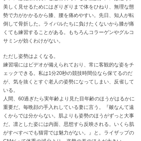
美しく見せるためにはぎりぎりまで体をひねり、無理な態
勢で力がかかるから膝、腰を痛めやすい。先日、知人が転
倒して骨折した。ライバルたちに負けたくないから膝が痛
くても練習することがある。もちろんコラーゲンやグルコ
サミンが効くわけがない。
ただし姿勢はよくなる。
練習場にはビデオが備えられており、常に客観的な姿をチ
ェックできる。私は1分20秒の競技時間位なら保てるのだ
が、気を抜くとすぐ老人の姿勢になってしまい、反省して
いる。
人間、60過ぎたら実年齢より見た目年齢のほうがはるかに
重要だ。毎晩顔の手入れしている妻に言う。『皴なんて遠
くからでは分からない。肌よりも姿勢のほうがずっと大事
だ。凛とした姿には内面、思想すら反映される。いくら肌
がすべすべでも猫背では魅力がない。』と。ライザップの