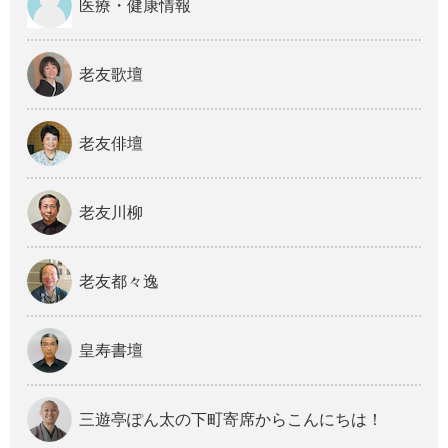
医療・健康情報
老友歌壇
老友俳壇
老友川柳
老友都々逸
皇寿書壇
三遊亭ぽん太の下町寄席からこんにちは！