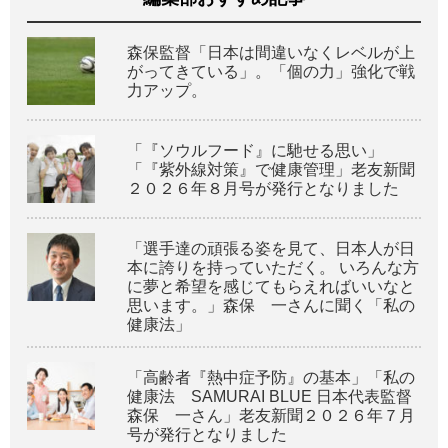
森保監督「日本は間違いなくレベルが上
がってきている」。「個の力」強化で戦
力アップ。
「『ソウルフード』に馳せる思い」
「『紫外線対策』で健康管理」老友新聞
２０２６年８月号が発行となりました
「選手達の頑張る姿を見て、日本人が日
本に誇りを持っていただく。 いろんな方
に夢と希望を感じてもらえればいいなと
思います。」森保 一さんに聞く「私の
健康法」
「高齢者『熱中症予防』の基本」「私の
健康法 SAMURAI BLUE 日本代表監督
森保 一さん」老友新聞２０２６年７月
号が発行となりました