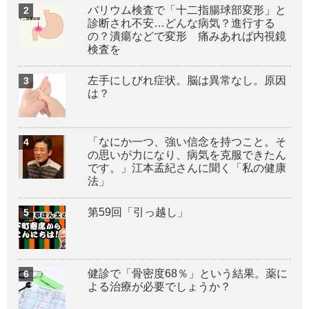
バリウム検査で「十二指腸球部変形」と
診断され不安…どんな病気？進行する
の？潰瘍などで変形 痛みあれば内視鏡
検査を
左手にしびれ症状。脳は異常なし。原因
は？
「なにか一つ、強い信念を持つこと。そ
の思いが力になり、病気を克服できたん
です。」江本孟紀さんに聞く「私の健康
法」
第59回「引っ越し」
健診で「骨密度68％」という結果。薬に
よる治療が必要でしょうか？