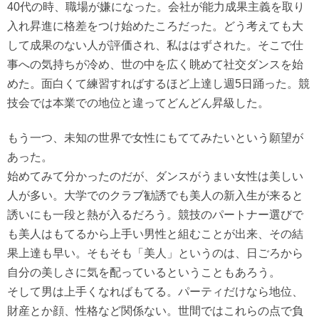
40代の時、職場が嫌になった。会社が能力成果主義を取り
入れ昇進に格差をつけ始めたころだった。どう考えても大
して成果のない人が評価され、私ははずされた。そこで仕
事への気持ちが冷め、世の中を広く眺めて社交ダンスを始
めた。面白くて練習すればするほど上達し週5日踊った。競
技会では本業での地位と違ってどんどん昇級した。
もう一つ、未知の世界で女性にもててみたいという願望が
あった。
始めてみて分かったのだが、ダンスがうまい女性は美しい
人が多い。大学でのクラブ勧誘でも美人の新入生が来ると
誘いにも一段と熱が入るだろう。競技のパートナー選びで
も美人はもてるから上手い男性と組むことが出来、その結
果上達も早い。そもそも「美人」というのは、日ごろから
自分の美しさに気を配っているということもあろう。
そして男は上手くなればもてる。パーティだけなら地位、
財産とか顔、性格など関係ない。世間ではこれらの点で負