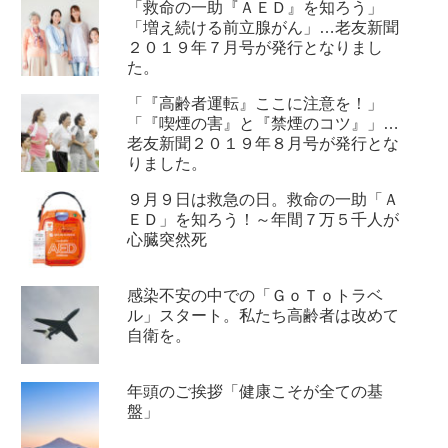
「救命の一助『ＡＥＤ』を知ろう」
「増え続ける前立腺がん」…老友新聞
２０１９年７月号が発行となりまし
た。
「『高齢者運転』ここに注意を！」
「『喫煙の害』と『禁煙のコツ』」…
老友新聞２０１９年８月号が発行とな
りました。
９月９日は救急の日。救命の一助「Ａ
ＥＤ」を知ろう！～年間７万５千人が
心臓突然死
感染不安の中での「ＧｏＴｏトラベ
ル」スタート。私たち高齢者は改めて
自衛を。
年頭のご挨拶「健康こそが全ての基
盤」