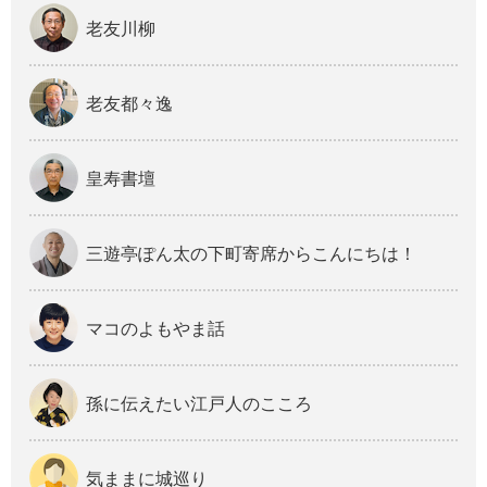
老友川柳
老友都々逸
皇寿書壇
三遊亭ぽん太の下町寄席からこんにちは！
マコのよもやま話
孫に伝えたい江戸人のこころ
気ままに城巡り