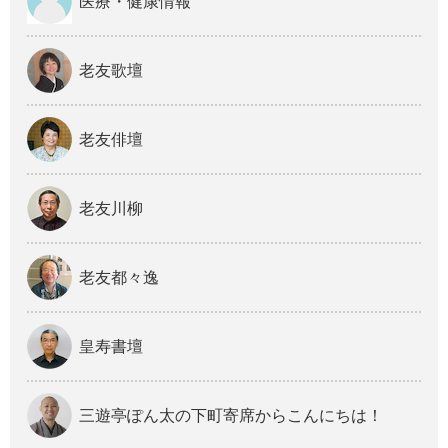
医療・健康情報
老友歌壇
老友俳壇
老友川柳
老友都々逸
皇寿書壇
三遊亭ぽん太の下町寄席からこんにちは！