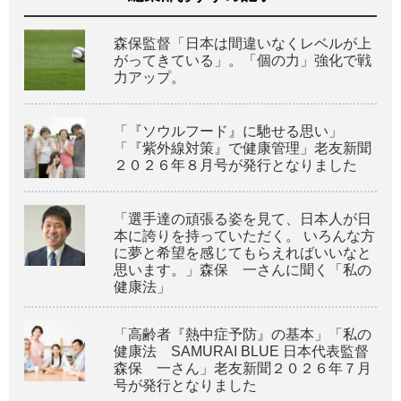
森保監督「日本は間違いなくレベルが上
がってきている」。「個の力」強化で戦
力アップ。
「『ソウルフード』に馳せる思い」
「『紫外線対策』で健康管理」老友新聞
２０２６年８月号が発行となりました
「選手達の頑張る姿を見て、日本人が日
本に誇りを持っていただく。 いろんな方
に夢と希望を感じてもらえればいいなと
思います。」森保 一さんに聞く「私の
健康法」
「高齢者『熱中症予防』の基本」「私の
健康法 SAMURAI BLUE 日本代表監督
森保 一さん」老友新聞２０２６年７月
号が発行となりました