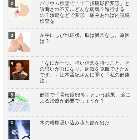
バリウム検査で「十二指腸球部変形」と
診断され不安…どんな病気？進行する
の？潰瘍などで変形 痛みあれば内視鏡
検査を
左手にしびれ症状。脳は異常なし。原因
は？
「なにか一つ、強い信念を持つこと。そ
の思いが力になり、病気を克服できたん
です。」江本孟紀さんに聞く「私の健康
法」
健診で「骨密度68％」という結果。薬に
よる治療が必要でしょうか？
木の粉塵吸い込み咳と熱が出た