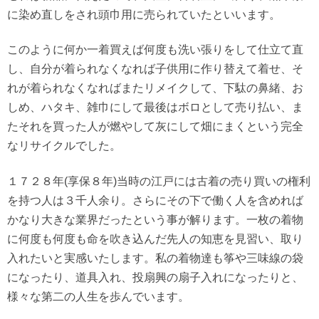
に染め直しをされ頭巾用に売られていたといいます。
このように何か一着買えば何度も洗い張りをして仕立て直
し、自分が着られなくなれば子供用に作り替えて着せ、そ
れが着られなくなればまたリメイクして、下駄の鼻緒、お
しめ、ハタキ、雑巾にして最後はボロとして売り払い、ま
たそれを買った人が燃やして灰にして畑にまくという完全
なリサイクルでした。
１７２８年(享保８年)当時の江戸には古着の売り買いの権利
を持つ人は３千人余り。さらにその下で働く人を含めれば
かなり大きな業界だったという事が解ります。一枚の着物
に何度も何度も命を吹き込んだ先人の知恵を見習い、取り
入れたいと実感いたします。私の着物達も筝や三味線の袋
になったり、道具入れ、投扇興の扇子入れになったりと、
様々な第二の人生を歩んでいます。