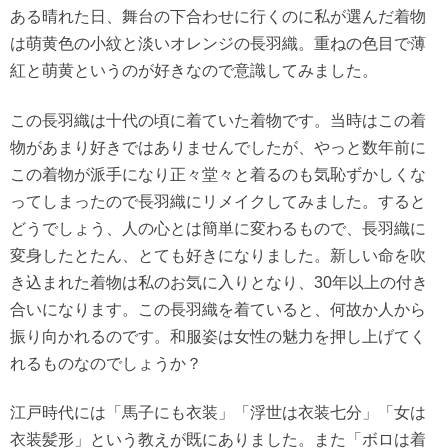
ある晴れた日、舞台の下合わせに行くのに私が選んだ着物
は萌黄色の小紋と淡いオレンジの長羽織。重ねの色目で薄
紅と萌黄というのが好きなので意識してみました。
この長羽織は十代の頃に着ていた着物です。当時はこの着
物があまり好きではありませんでしたが、やっと数年前に
この着物が派手になり正々堂々と着るのも気恥ずかしくな
ってしまったので長羽織にリメイクしてみました。すると
どうでしょう、人の心とは簡単に変わるもので、長羽織に
変身したとたん、とても好きになりました。新しい命を吹
き込まれた着物は私のお気に入りとなり、30年以上の付き
合いになります。この長羽織を着ていると、何故か人から
振り向かれるのです。和服姿は女性の魅力を押し上げてく
れるものなのでしょうか？
江戸時代には「馬子にも衣装」「浮世は衣装七分」「女は
衣装髪形」という教えが既にありました。また「ボロは着