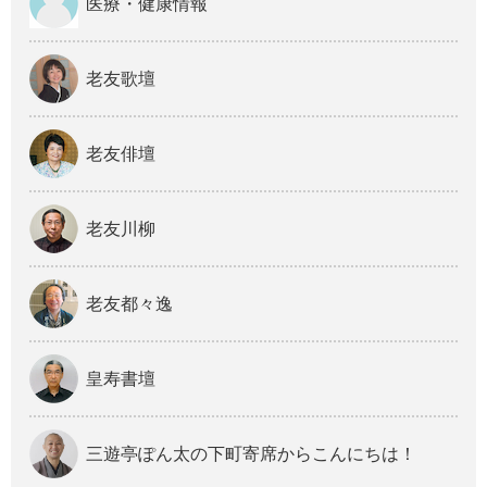
医療・健康情報
老友歌壇
老友俳壇
老友川柳
老友都々逸
皇寿書壇
三遊亭ぽん太の下町寄席からこんにちは！