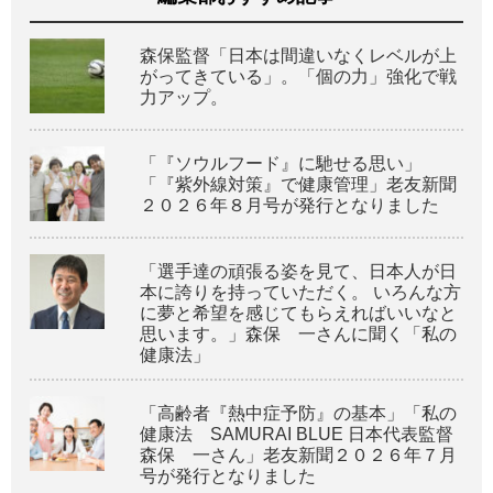
森保監督「日本は間違いなくレベルが上
がってきている」。「個の力」強化で戦
力アップ。
「『ソウルフード』に馳せる思い」
「『紫外線対策』で健康管理」老友新聞
２０２６年８月号が発行となりました
「選手達の頑張る姿を見て、日本人が日
本に誇りを持っていただく。 いろんな方
に夢と希望を感じてもらえればいいなと
思います。」森保 一さんに聞く「私の
健康法」
「高齢者『熱中症予防』の基本」「私の
健康法 SAMURAI BLUE 日本代表監督
森保 一さん」老友新聞２０２６年７月
号が発行となりました