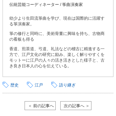
伝統芸能コーディネーター / 筝曲演奏家
幼少より生田流箏曲を学び、現在は国際的に活躍す
る箏演奏家。
箏の修行と同時に、美術骨董に興味を持ち、古物商
の看板も得る
香道、煎茶道、弓道、礼法などの稽古に精進する一
方で、江戸文化の研究に励み、楽しく解りやすくを
モットーに江戸の人々の活き活きとした様子と、古
き良き日本人の心を伝えている。
歴史
江戸
語り継ぎ
＜ 前の記事へ
次の記事へ ＞