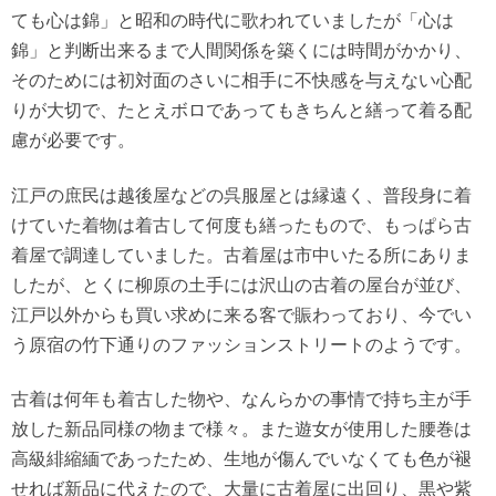
ても心は錦」と昭和の時代に歌われていましたが「心は
錦」と判断出来るまで人間関係を築くには時間がかかり、
そのためには初対面のさいに相手に不快感を与えない心配
りが大切で、たとえボロであってもきちんと繕って着る配
慮が必要です。
江戸の庶民は越後屋などの呉服屋とは縁遠く、普段身に着
けていた着物は着古して何度も繕ったもので、もっぱら古
着屋で調達していました。古着屋は市中いたる所にありま
したが、とくに柳原の土手には沢山の古着の屋台が並び、
江戸以外からも買い求めに来る客で賑わっており、今でい
う原宿の竹下通りのファッションストリートのようです。
古着は何年も着古した物や、なんらかの事情で持ち主が手
放した新品同様の物まで様々。また遊女が使用した腰巻は
高級緋縮緬であったため、生地が傷んでいなくても色が褪
せれば新品に代えたので、大量に古着屋に出回り、黒や紫