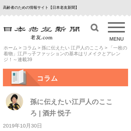
高齢者のための情報サイト【日本老友新聞】
MENU
ホーム
>
コラム
>
孫に伝えたい 江戸人のこころ
>
「一枚の
着物」江戸っ子ファッションの基本はリメイクとアレン
ジ！～連載39
コラム
孫に伝えたい江戸人のここ
ろ | 酒井 悦子
2019年10月30日