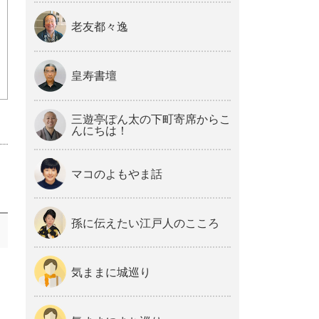
老友都々逸
皇寿書壇
三遊亭ぽん太の下町寄席からこ
んにちは！
マコのよもやま話
孫に伝えたい江戸人のこころ
気ままに城巡り