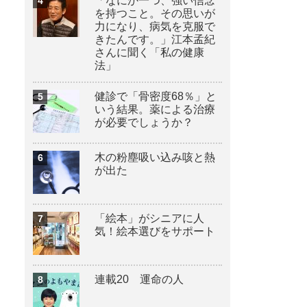
「なにか一つ、強い信念
を持つこと。その思いが
力になり、病気を克服で
きたんです。」江本孟紀
さんに聞く「私の健康
法」
健診で「骨密度68％」と
いう結果。薬による治療
が必要でしょうか？
木の粉塵吸い込み咳と熱
が出た
「絵本」がシニアに人
気！絵本選びをサポート
連載20 運命の人