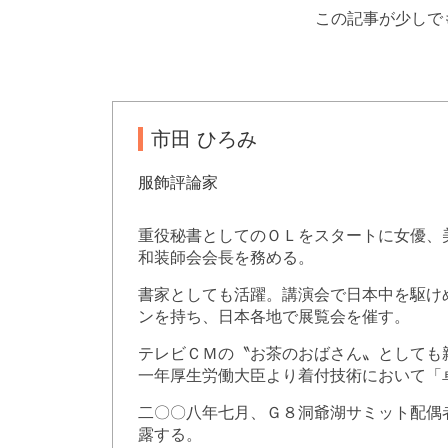
この記事が少しで
市田 ひろみ
服飾評論家
重役秘書としてのＯＬをスタートに女優、
和装師会会長を務める。
書家としても活躍。講演会で日本中を駆け
ンを持ち、日本各地で展覧会を催す。
テレビＣＭの〝お茶のおばさん〟としても
一年厚生労働大臣より着付技術において「
二〇〇八年七月、Ｇ８洞爺湖サミット配偶
露する。