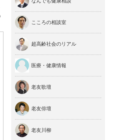
なんでも健康相談
。
こころの相談室
超高齢社会のリアル
医療・健康情報
老友歌壇
老友俳壇
老友川柳