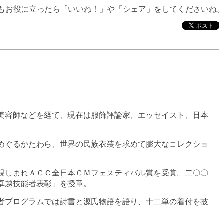
もお役に立ったら「いいね！」や「シェア」をしてくださいね
美容師などを経て、現在は服飾評論家、エッセイスト、日本
めぐるかたわら、世界の民族衣装を求めて膨大なコレクショ
親しまれＡＣＣ全日本ＣＭフェスティバル賞を受賞。二〇〇
卓越技能者表彰」を授章。
者プログラムでは詩書と源氏物語を語り、十二単の着付を披