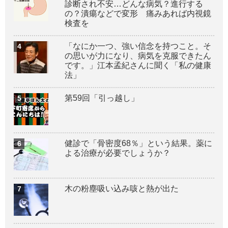
診断され不安…どんな病気？進行する
の？潰瘍などで変形 痛みあれば内視鏡
検査を
「なにか一つ、強い信念を持つこと。そ
の思いが力になり、病気を克服できたん
です。」江本孟紀さんに聞く「私の健康
法」
第59回「引っ越し」
健診で「骨密度68％」という結果。薬に
よる治療が必要でしょうか？
木の粉塵吸い込み咳と熱が出た