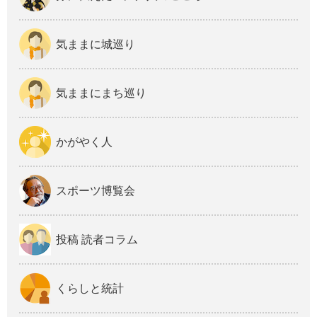
気ままに城巡り
気ままにまち巡り
かがやく人
スポーツ博覧会
投稿 読者コラム
くらしと統計