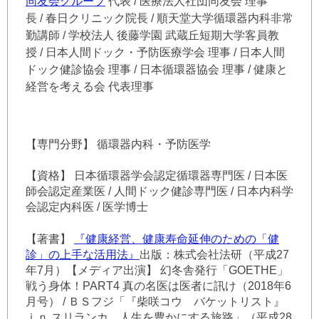
同友会グループ
代表 / 医療法人社団同友会 理事
長 / 春日クリニック院長 / 順天堂大学循環器内科非常
勤講師 / 学校法人 後藤学園 武蔵丘短期大学客員教
授 / 日本人間ドック・予防医療学会 理事 / 日本人間
ドック健診協会 理事 / 日本循環器協会 理事 / 健康と
経営を考える会 代表理事
【専門分野】 循環器内科・予防医学
【資格】 日本循環器学会認定循環器専門医 / 日本医
師会認定産業医 / 人間ドック健診専門医 / 日本内科学
会認定内科医 / 医学博士
【著書】
『健康経営、健康寿命延伸のための「健
診」の上手な活用法』
出版：株式会社法研（平成27
年7月）【メディア出演】 幻冬舎発行「GOETHE」
戦う身体！PART4 真の名医は医者に訊け（2018年6
月号） / ＢＳフジ「『柴咲コウ バケットリスト』
ｉｎ スリランカ 人生を豊かにする旅路」（平成28