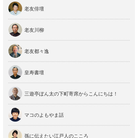
老友俳壇
老友川柳
老友都々逸
皇寿書壇
三遊亭ぽん太の下町寄席からこんにちは！
マコのよもやま話
孫に伝えたい江戸人のこころ