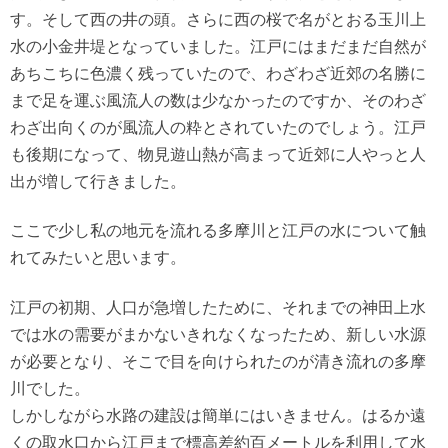
す。そして西の井の頭。さらに西の桜で名がとおる玉川上
水の小金井堤となっていました。江戸にはまだまだ自然が
あちこちに色濃く残っていたので、わざわざ近郊の名勝に
まで足を運ぶ風流人の数は少なかったのですか、そのわざ
わざ出向くのが風流人の粋とされていたのでしょう。江戸
も後期になって、物見遊山熱が高まって近郊に人やっと人
出が増して行きました。
ここで少し私の地元を流れる多摩川と江戸の水について触
れてみたいと思います。
江戸の初期、人口が急増したために、それまでの神田上水
では水の需要がまかないきれなくなったため、新しい水源
が必要となり、そこで目を向けられたのが清き流れの多摩
川でした。
しかしながら水路の建設は簡単にはいきません。はるか遠
くの取水口から江戸まで標高差約百メートルを利用して水