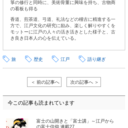
箏の修行と同時に、美術骨董に興味を持ち、古物商
の看板も得る
香道、煎茶道、弓道、礼法などの稽古に精進する一
方で、江戸文化の研究に励み、楽しく解りやすくを
モットーに江戸の人々の活き活きとした様子と、古
き良き日本人の心を伝えている。
旅
歴史
江戸
語り継ぎ
＜ 前の記事へ
次の記事へ ＞
今この記事も読まれています
富士の山開きと「富士講」～江戸から
の富士信仰 連載27