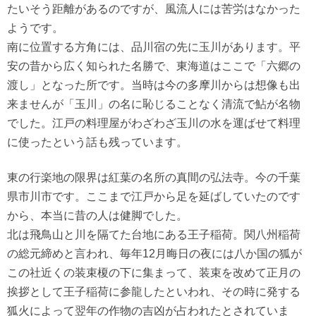
たいそう距離があるのですが、風流人には苦労はなかった
ようです。
南に位置する方角には、品川宿の先に玉川があります。平
安の昔から広く知られた名勝で、東海道はここで「六郷の
渡し」となった所です。当時は今の多摩川からは想像も出
来ませんが「玉川」の名に恥じることなく清流で鮎が名物
でした。江戸の料理屋がわざわざ玉川の水を運ばせて料理
に使ったという話も残っています。
東の行楽地の限界は紅葉の名所の真間の弘法寺。今の千葉
県市川市です。ここまで江戸から足を延ばしていたのです
から、本当に昔の人は健脚でした。
北は飛鳥山と川を隔てた台地にある王子稲荷。関八州稲荷
の総元締めと言われ、毎年12月晦日の夜には八か国の狐が
この社近くの装束榎の下に集まって、装束を改めて正月の
挨拶として王子稲荷に参龍したといわれ、その時に発する
狐火によって翌年の作物の吉凶が占われたとされていま