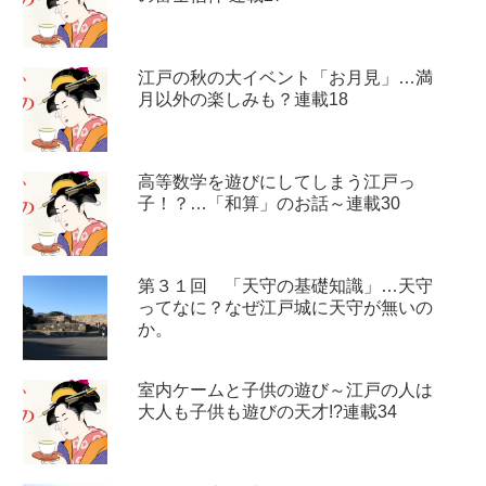
江戸の秋の大イベント「お月見」…満
月以外の楽しみも？連載18
高等数学を遊びにしてしまう江戸っ
子！？…「和算」のお話～連載30
第３１回 「天守の基礎知識」…天守
ってなに？なぜ江戸城に天守が無いの
か。
室内ケームと子供の遊び～江戸の人は
大人も子供も遊びの天才!?連載34