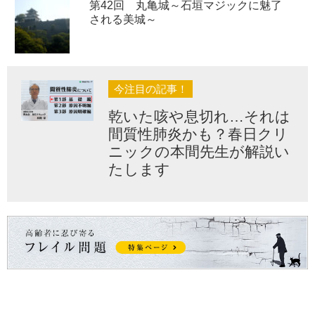
第42回 丸亀城～石垣マジックに魅了
される美城～
今注目の記事！
乾いた咳や息切れ…それは
間質性肺炎かも？春日クリ
ニックの本間先生が解説い
たします