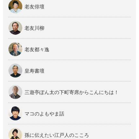
老友俳壇
老友川柳
老友都々逸
皇寿書壇
三遊亭ぽん太の下町寄席からこんにちは！
マコのよもやま話
孫に伝えたい江戸人のこころ