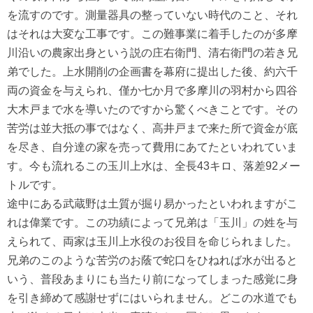
を流すのです。測量器具の整っていない時代のこと、それ
はそれは大変な工事です。この難事業に着手したのが多摩
川沿いの農家出身という説の庄右衛門、清右衛門の若き兄
弟でした。上水開削の企画書を幕府に提出した後、約六千
両の資金を与えられ、僅か七か月で多摩川の羽村から四谷
大木戸まで水を導いたのですから驚くべきことです。その
苦労は並大抵の事ではなく、高井戸まで来た所で資金が底
を尽き、自分達の家を売って費用にあてたといわれていま
す。今も流れるこの玉川上水は、全長43キロ、落差92メー
トルです。
途中にある武蔵野は土質が掘り易かったといわれますがこ
れは偉業です。この功績によって兄弟は「玉川」の姓を与
えられて、両家は玉川上水役のお役目を命じられました。
兄弟のこのような苦労のお蔭で蛇口をひねれば水が出ると
いう、普段あまりにも当たり前になってしまった感覚に身
を引き締めて感謝せずにはいられません。どこの水道でも