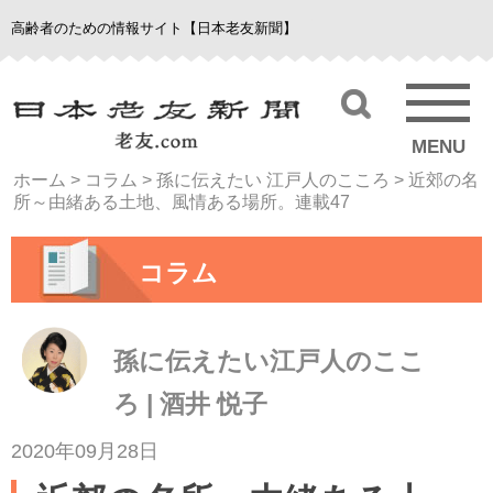
高齢者のための情報サイト【日本老友新聞】
MENU
ホーム
>
コラム
>
孫に伝えたい 江戸人のこころ
>
近郊の名
所～由緒ある土地、風情ある場所。連載47
コラム
孫に伝えたい江戸人のここ
ろ | 酒井 悦子
2020年09月28日