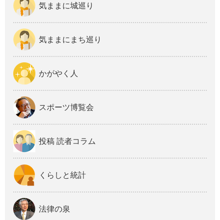
気ままに城巡り
気ままにまち巡り
かがやく人
スポーツ博覧会
投稿 読者コラム
くらしと統計
法律の泉