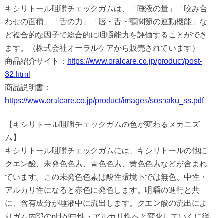
キシリトール咀嚼チェックガムは、「唾液の量」「咬み合
わせの面積」「舌の力」「唇・舌・顎関節の運動機能」な
ど複合的な因子で総合的に咀嚼能力を評価することができ
ます。（株式会社オーラルケアから販売されています）
商品紹介サイト：
https://www.oralcare.co.jp/product/post-
32.html
商品説明書：
https://www.oralcare.co.jp/product/images/soshaku_ss.pdf
【キシリトール咀嚼チェックガムの色が変わるメカニズ
ム】
キシリトール咀嚼チェックガムには、キシリトールの他に
クエン酸、未発色色素、青色色素、黄色色素などが含まれ
ています。この未発色色素は酸性環境下では無色、中性・
アルカリ性になると赤色に発色します。咀嚼の進行と共
に、含有成分が唾液中に流出します。クエン酸の流出によ
りガム内部のpHが中性・アルカリ性へと変化していくに従