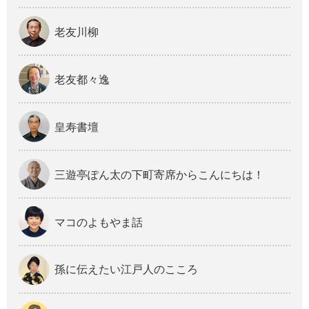
老友川柳
老友都々逸
皇寿書壇
三遊亭ぽん太の下町寄席からこんにちは！
マコのよもやま話
孫に伝えたい江戸人のこころ