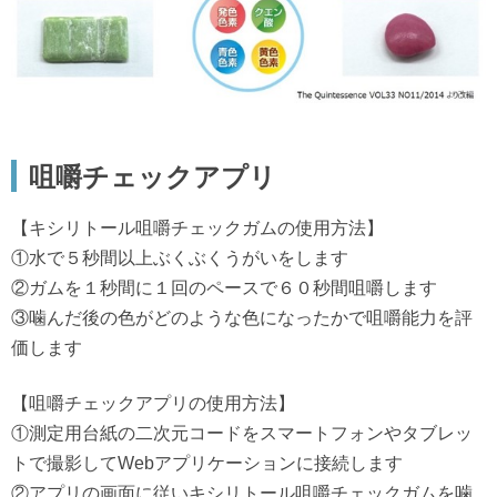
咀嚼チェックアプリ
【キシリトール咀嚼チェックガムの使用方法】
①水で５秒間以上ぶくぶくうがいをします
②ガムを１秒間に１回のペースで６０秒間咀嚼します
③噛んだ後の色がどのような色になったかで咀嚼能力を評
価します
【咀嚼チェックアプリの使用方法】
①測定用台紙の二次元コードをスマートフォンやタブレッ
トで撮影してWebアプリケーションに接続します
②アプリの画面に従いキシリトール咀嚼チェックガムを噛