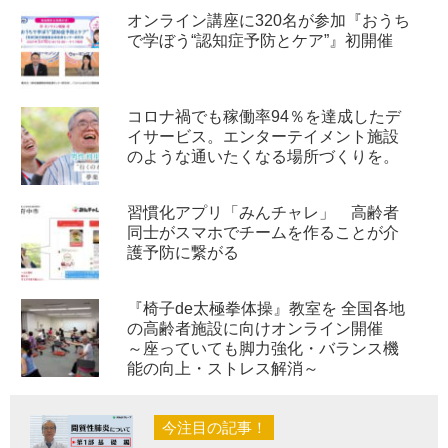
オンライン講座に320名が参加『おうち
で学ぼう“認知症予防とケア”』初開催
コロナ禍でも稼働率94％を達成したデ
イサービス。エンターテイメント施設
のような通いたくなる場所づくりを。
習慣化アプリ「みんチャレ」 高齢者
同士がスマホでチームを作ることが介
護予防に繋がる
『椅子de太極拳体操』教室を 全国各地
の高齢者施設に向けオンライン開催
～座っていても脚力強化・バランス機
能の向上・ストレス解消～
今注目の記事！