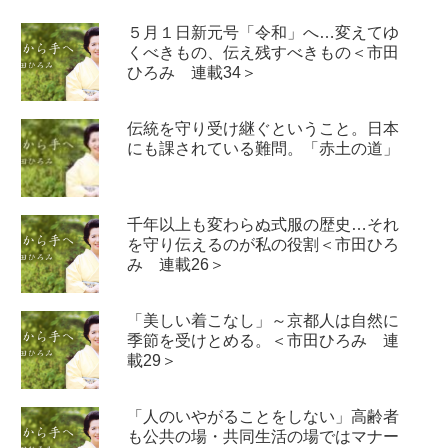
５月１日新元号「令和」へ…変えてゆ
くべきもの、伝え残すべきもの＜市田
ひろみ 連載34＞
伝統を守り受け継ぐということ。日本
にも課されている難問。「赤土の道」
千年以上も変わらぬ式服の歴史…それ
を守り伝えるのが私の役割＜市田ひろ
み 連載26＞
「美しい着こなし」～京都人は自然に
季節を受けとめる。＜市田ひろみ 連
載29＞
「人のいやがることをしない」高齢者
も公共の場・共同生活の場ではマナー