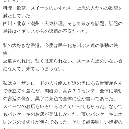
楽しんだ。
料理、飲茶、スイーツのいずれも、上流の人たちの欲望を
満たしていた。
四川・北京・潮州・広東料理。そして豊かな話題。話題の
最後はイギリスからの返還の不安だった。
私の大好きな香港。今度は民主化を叫ぶ人達の暴動の映
像。
返還されれば、暫くは来られない。スーさん達のいない香
港なんて、来てもつまらない。
私はネーザンロードの入り組んだ道の奥にある骨董屋さん
で傘立てを選んだ。陶器の、高さ７０センチ、全体に清朝
の宮廷の像が、黒字に茶色で全体に絵が書いてあった。
スイーツのお店もいろいろ連れていってもらった。なかで
もパンケーキのお店が美味しかった。薄いパンケーキにオ
レンジの薄切りが包んであった。そして超美味しい蜂蜜の