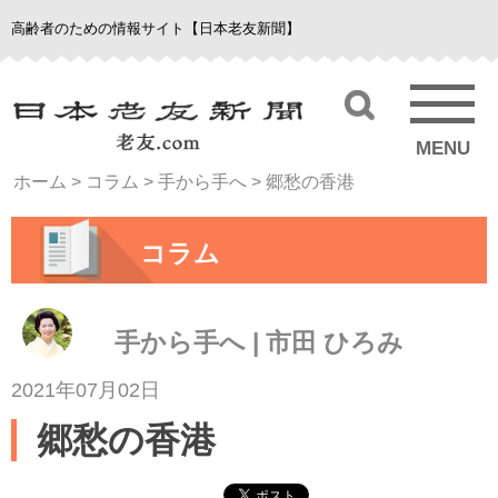
高齢者のための情報サイト【日本老友新聞】
MENU
ホーム
>
コラム
>
手から手へ
>
郷愁の香港
コラム
手から手へ | 市田 ひろみ
2021年07月02日
郷愁の香港