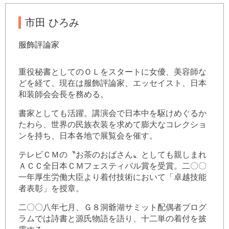
市田 ひろみ
服飾評論家
重役秘書としてのＯＬをスタートに女優、美容師な
どを経て、現在は服飾評論家、エッセイスト、日本
和装師会会長を務める。
書家としても活躍。講演会で日本中を駆けめぐるか
たわら、世界の民族衣装を求めて膨大なコレクショ
ンを持ち、日本各地で展覧会を催す。
テレビＣＭの〝お茶のおばさん〟としても親しまれ
ＡＣＣ全日本ＣＭフェスティバル賞を受賞。二〇〇
一年厚生労働大臣より着付技術において「卓越技能
者表彰」を授章。
二〇〇八年七月、Ｇ８洞爺湖サミット配偶者プログ
ラムでは詩書と源氏物語を語り、十二単の着付を披