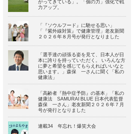
がってきている」。「個の力」強化で戦
力アップ。
「『ソウルフード』に馳せる思い」
「『紫外線対策』で健康管理」老友新聞
２０２６年８月号が発行となりました
「選手達の頑張る姿を見て、日本人が日
本に誇りを持っていただく。 いろんな方
に夢と希望を感じてもらえればいいなと
思います。」森保 一さんに聞く「私の
健康法」
「高齢者『熱中症予防』の基本」「私の
健康法 SAMURAI BLUE 日本代表監督
森保 一さん」老友新聞２０２６年７月
号が発行となりました
連載34 年忘れ！爆笑大会