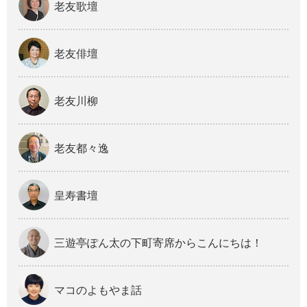
老友歌壇
老友俳壇
老友川柳
老友都々逸
皇寿書壇
三遊亭ぽん太の下町寄席からこんにちは！
マコのよもやま話