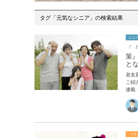
タグ「元気なシニア」の検索結果
ニュ
「
策
と
老友
ご紹
連載
コラ