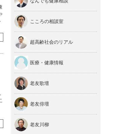
なんでも健康相談
康
や
・
こころの相談室
超高齢社会のリアル
医療・健康情報
老友歌壇
し
二
老友俳壇
老友川柳