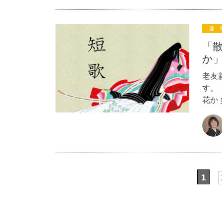
趣 
「
か」
老友
す。
花か
1