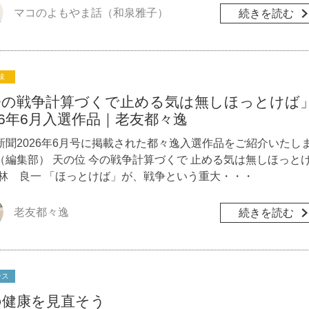
マコのよもやま話（和泉雅子）
続きを読む
味
今の戦争計算づくで止める気は無しほっとけば
26年6月入選作品｜老友都々逸
新聞2026年6月号に掲載された都々逸入選作品をご紹介いたし
（編集部） 天の位 今の戦争計算づくで 止める気は無しほっと
小林 良一 「ほっとけば」が、戦争という重大・・・
老友都々逸
続きを読む
ース
の健康を見直そう