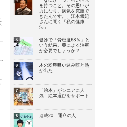
「なにか一つ、強い信念
を持つこと。その思いが
力になり、病気を克服で
きたんです。」江本孟紀
ま
さんに聞く「私の健康
天
法」
健診で「骨密度68％」と
いう結果。薬による治療
が必要でしょうか？
木の粉塵吸い込み咳と熱
が出た
て
「絵本」がシニアに人
気！絵本選びをサポート
連載20 運命の人