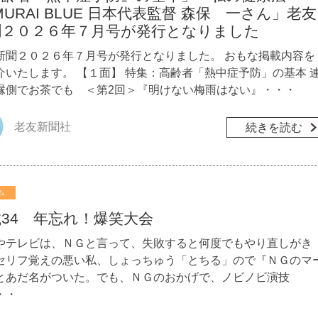
MURAI BLUE 日本代表監督 森保 一さん」老友
聞２０２６年７月号が発行となりました
新聞２０２６年７月号が発行となりました。 おもな掲載内容を
介いたします。 【１面】 特集：高齢者「熱中症予防」の基本 
縁側でお茶でも ＜第2回＞『明けない梅雨はない』・・・
老友新聞社
続きを読む
ム
34 年忘れ！爆笑大会
やテレビは、ＮＧと言って、失敗すると何度でもやり直しがき
セリフ覚えの悪い私、しょっちゅう「とちる」ので『ＮＧのマ
とあだ名がついた。でも、ＮＧのおかげで、ノビノビ演技
・・