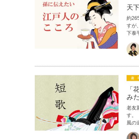
天
約2
すが
下泰
趣 
「
みた
老友
す。
風の