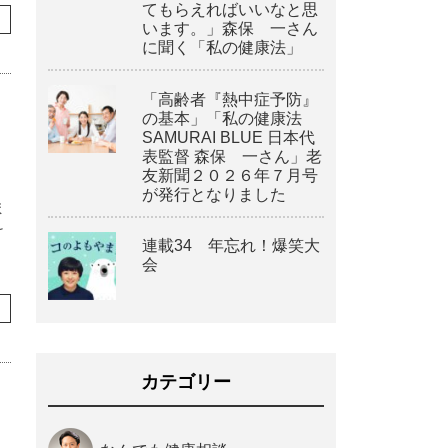
てもらえればいいなと思
います。」森保 一さん
に聞く「私の健康法」
「高齢者『熱中症予防』
の基本」「私の健康法
SAMURAI BLUE 日本代
」
表監督 森保 一さん」老
友新聞２０２６年７月号
が発行となりました
ま
け
連載34 年忘れ！爆笑大
会
カテゴリー