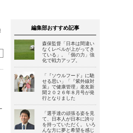
編集部おすすめ記事
連
森保監督「日本は間違い
なくレベルが上がってき
ている」。「個の力」強
化で戦力アップ。
「『ソウルフード』に馳
せる思い」「『紫外線対
策』で健康管理」老友新
聞２０２６年８月号が発
行となりました
ー
「選手達の頑張る姿を見
て、日本人が日本に誇り
を持っていただく。 いろ
んな方に夢と希望を感じ