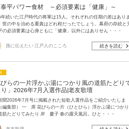
下泰平パワー食材 ～必須要素は「健康」～
65年続いた江戸時代の将軍は15人。それぞれの任期の差はあり
、世の中を治める重責はどれ程だったでしょう。幕府の存続と
平の必須要素は心身ともに「健康」以外にはありせん・・・
孫に伝えたい 江戸人のこころ
続きを読む
味
花びらの一片浮かぶ湯につかり風の道筋たどり
り」2026年7月入選作品|老友歌壇
新聞2026年7月号に掲載された短歌入選作品をご紹介いたしま
（編集部） 一 席 花びらの一片（ひとひら）浮かぶ湯につかり
道筋たどりてみたり 岸 慶子 春の露天風呂。ひと・・・
老友歌壇