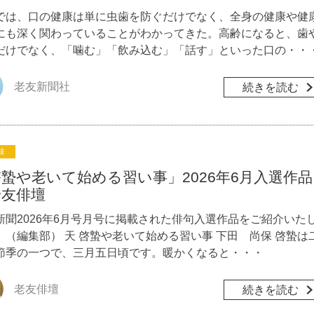
では、口の健康は単に虫歯を防ぐだけでなく、全身の健康や健
にも深く関わっていることがわかってきた。高齢になると、歯
だけでなく、「噛む」「飲み込む」「話す」といった口の・・
老友新聞社
続きを読む
味
蟄や老いて始める習い事」2026年6月入選作品
老友俳壇
新聞2026年6月号月号に掲載された俳句入選作品をご紹介いた
。（編集部） 天 啓蟄や老いて始める習い事 下田 尚保 啓蟄は
節季の一つで、三月五日頃です。暖かくなると・・・
老友俳壇
続きを読む