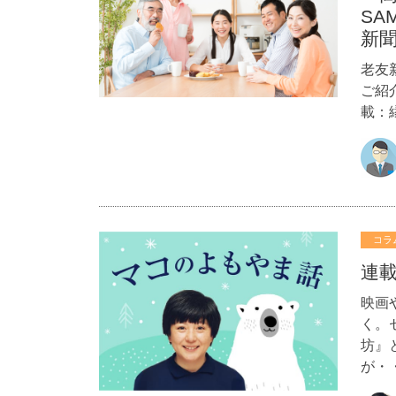
SA
新
老友
ご紹
載：
コラ
連載
映画
く。
坊』
が・