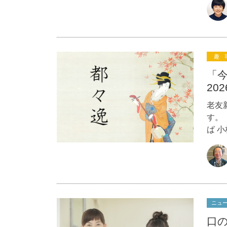
趣 
「
20
老友
す。
ば 
ニュ
口