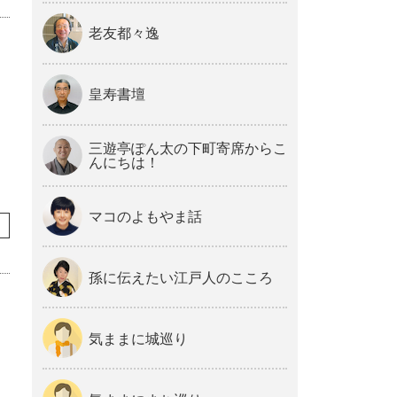
老友都々逸
皇寿書壇
三遊亭ぽん太の下町寄席からこ
んにちは！
マコのよもやま話
孫に伝えたい江戸人のこころ
気ままに城巡り