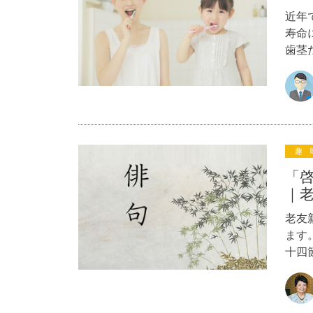
近年
寿命
歯茎
趣 
「啓
｜
老友
ます
十四