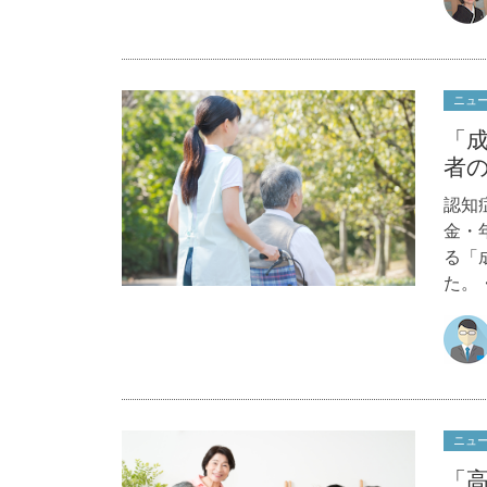
ニュ
「
者
認知
金・
る「
た。
ニュ
「