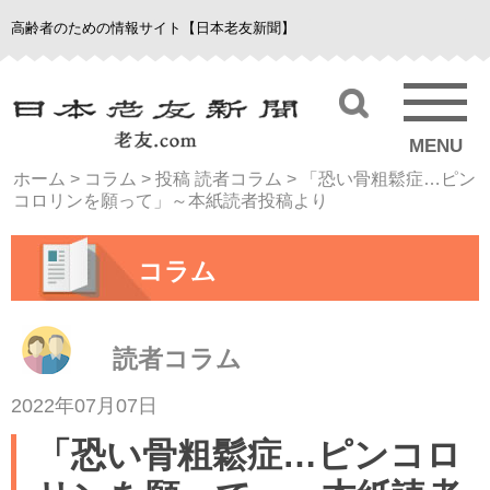
高齢者のための情報サイト【日本老友新聞】
MENU
ホーム
>
コラム
>
投稿 読者コラム
>
「恐い骨粗鬆症…ピン
コロリンを願って」～本紙読者投稿より
コラム
読者コラム
2022年07月07日
「恐い骨粗鬆症…ピンコロ