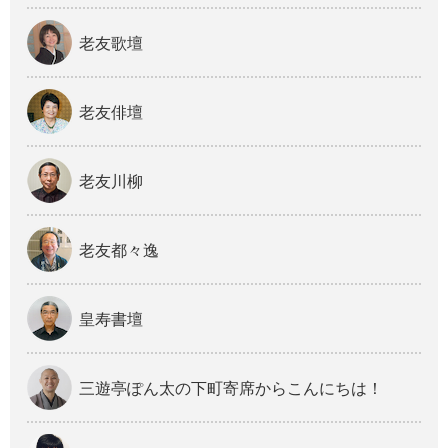
老友歌壇
老友俳壇
老友川柳
老友都々逸
皇寿書壇
三遊亭ぽん太の下町寄席からこんにちは！