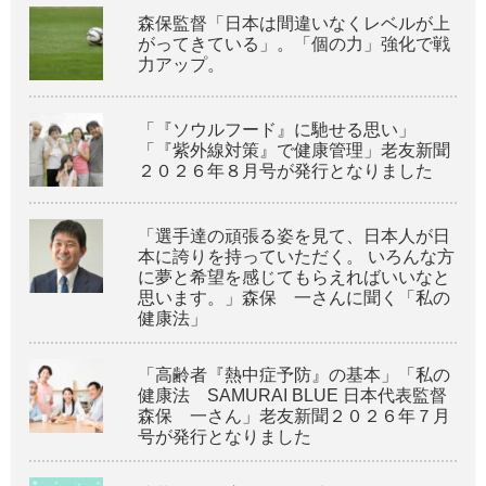
森保監督「日本は間違いなくレベルが上
がってきている」。「個の力」強化で戦
力アップ。
「『ソウルフード』に馳せる思い」
「『紫外線対策』で健康管理」老友新聞
２０２６年８月号が発行となりました
「選手達の頑張る姿を見て、日本人が日
本に誇りを持っていただく。 いろんな方
に夢と希望を感じてもらえればいいなと
思います。」森保 一さんに聞く「私の
健康法」
「高齢者『熱中症予防』の基本」「私の
健康法 SAMURAI BLUE 日本代表監督
森保 一さん」老友新聞２０２６年７月
号が発行となりました