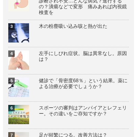
診断され不安…どんな病気？進行する
の？潰瘍などで変形 痛みあれば内視鏡
検査を
木の粉塵吸い込み咳と熱が出た
左手にしびれ症状。脳は異常なし。原因
は？
健診で「骨密度68％」という結果。薬に
よる治療が必要でしょうか？
スポーツの審判はアンパイアとレフェリ
ー。その違いをご存知ですか？
足が頻繁につる。改善方法は？